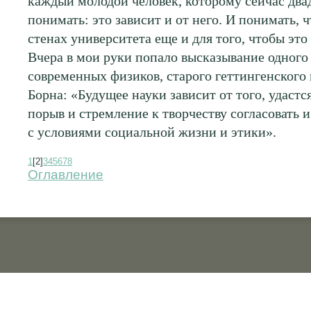
каждый молодой человек, которому сейчас два
понимать: это зависит и от него. И понимать, ч
стенах университета еще и для того, чтобы это 
Вчера в мои руки попало высказывание одног
современных физиков, старого геттингенского
Борна: «Будущее науки зависит от того, удастс
порыв и стремление к творчеству согласовать 
с условиями социальной жизни и этики».
1
[2]
3
4
5
6
7
8
Оглавление